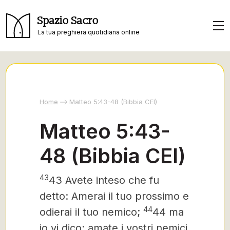
Spazio Sacro
La tua preghiera quotidiana online
Home
Matteo 5:43-48 (Bibbia CEI)
Matteo 5:43-
48 (Bibbia CEI)
43
43 Avete inteso che fu
detto: Amerai il tuo prossimo e
44
odierai il tuo nemico;
44 ma
io vi dico: amate i vostri nemici