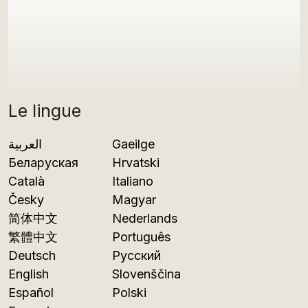
Le lingue
العربية
Gaeilge
Беларуская
Hrvatski
Català
Italiano
Česky
Magyar
简体中文
Nederlands
繁體中文
Português
Deutsch
Русский
English
Slovenščina
Español
Polski