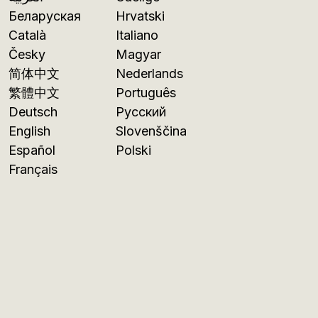
Беларуская
Hrvatski
Català
Italiano
Česky
Magyar
简体中文
Nederlands
繁體中文
Português
Deutsch
Русский
English
Slovenščina
Español
Polski
Français