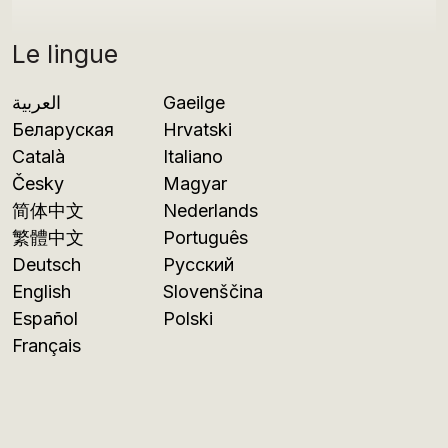
Le lingue
العربية
Gaeilge
Беларуская
Hrvatski
Català
Italiano
Česky
Magyar
简体中文
Nederlands
繁體中文
Português
Deutsch
Русский
English
Slovenščina
Español
Polski
Français