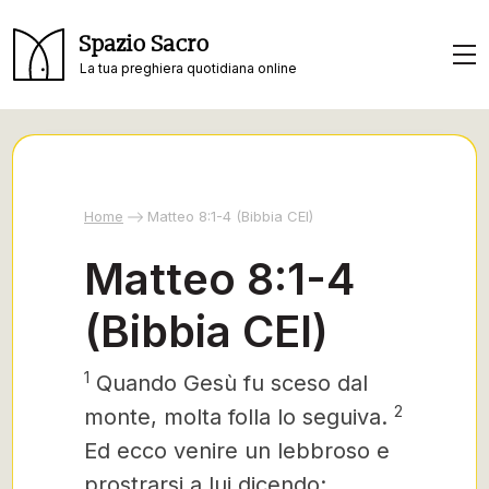
Spazio Sacro
La tua preghiera quotidiana online
Home
Matteo 8:1-4 (Bibbia CEI)
Matteo 8:1-4
(Bibbia CEI)
1
Quando Gesù
fu sceso dal
2
monte, molta folla lo seguiva.
Ed ecco venire un lebbroso e
prostrarsi a lui dicendo: