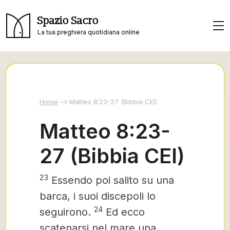
Spazio Sacro
La tua preghiera quotidiana online
Home
Matteo 8:23-27 (Bibbia CEI)
Matteo 8:23-
27 (Bibbia CEI)
23
Essendo poi salito su una
barca, i suoi discepoli lo
24
seguirono.
Ed ecco
scatenarsi nel mare una