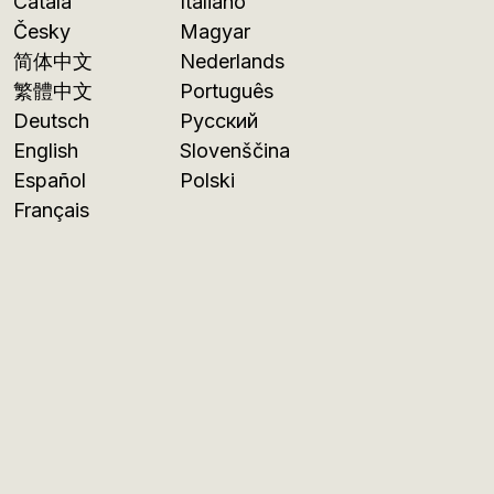
Català
Italiano
Česky
Magyar
简体中文
Nederlands
繁體中文
Português
Deutsch
Русский
English
Slovenščina
Español
Polski
Français