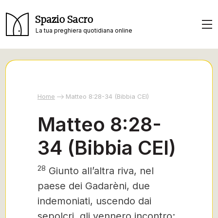
Spazio Sacro
La tua preghiera quotidiana online
Home
Matteo 8:28-34 (Bibbia CEI)
Matteo 8:28-
34 (Bibbia CEI)
28
Giunto all’altra riva, nel
paese dei Gadarèni,
due
indemoniati, uscendo dai
sepolcri, gli vennero incontro;