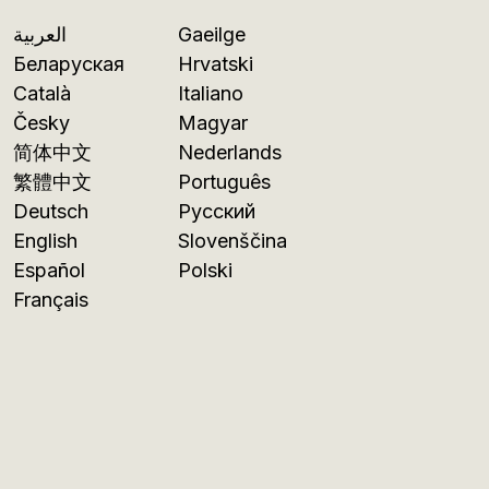
العربية
Gaeilge
Беларуская
Hrvatski
Català
Italiano
Česky
Magyar
简体中文
Nederlands
繁體中文
Português
Deutsch
Русский
English
Slovenščina
Español
Polski
Français