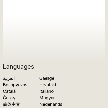
Languages
العربية
Gaeilge
Беларуская
Hrvatski
Català
Italiano
Česky
Magyar
简体中文
Nederlands