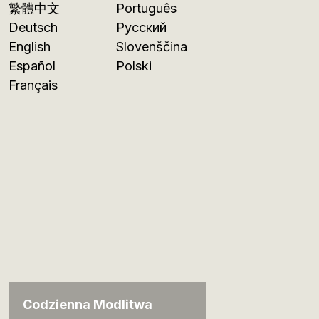
繁體中文
Português
Deutsch
Русский
English
Slovenščina
Español
Polski
Français
Codzienna Modlitwa