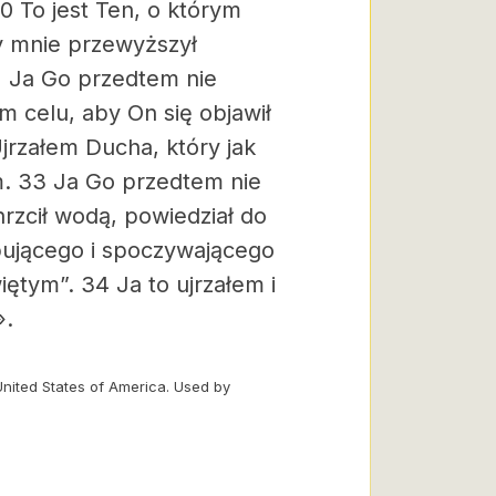
0 To jest Ten, o którym
y mnie przewyższył
1 Ja Go przedtem nie
 celu, aby On się objawił
Ujrzałem Ducha, który jak
m.
33 Ja Go przedtem nie
hrzcił wodą, powiedział do
pującego i spoczywającego
iętym”.
34 Ja to ujrzałem i
».
United States of America. Used by