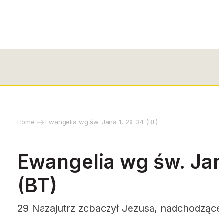
Home
Ewangelia wg św. Jana 1, 29-34 (BT)
Ewangelia wg św. Jan
(BT)
29 Nazajutrz zobaczył Jezusa, nadchodzące