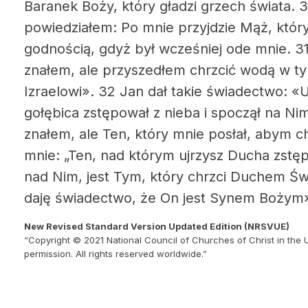
Baranek Boży, który gładzi grzech świata.
3
powiedziałem: Po mnie przyjdzie Mąż, któr
godnością, gdyż był wcześniej ode mnie. 3
znałem, ale przyszedłem chrzcić wodą w tym
Izraelowi». 32 Jan dał takie świadectwo: «
gołębica zstępował z nieba i spoczął na Ni
znałem, ale Ten, który mnie posłał, abym c
mnie: „Ten, nad którym ujrzysz Ducha zstę
nad Nim, jest Tym, który chrzci Duchem Św
daję świadectwo, że On jest Synem Bożym
New Revised Standard Version Updated Edition (NRSVUE)
“Copyright © 2021 National Council of Churches of Christ in the 
permission. All rights reserved worldwide.”