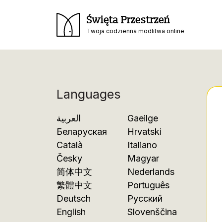
Święta Przestrzeń
Twoja codzienna modlitwa online
Languages
العربية
Gaeilge
Беларуская
Hrvatski
Català
Italiano
Česky
Magyar
简体中文
Nederlands
繁體中文
Português
Deutsch
Русский
English
Slovenščina