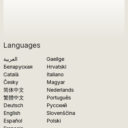
Languages
العربية
Gaeilge
Беларуская
Hrvatski
Català
Italiano
Česky
Magyar
简体中文
Nederlands
繁體中文
Português
Deutsch
Русский
English
Slovenščina
Español
Polski