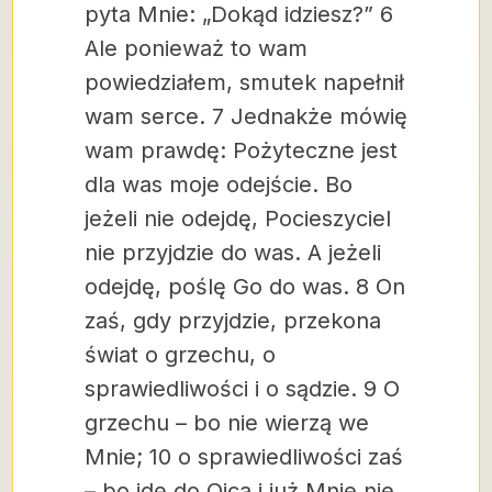
pyta Mnie: „Dokąd idziesz?” 6
Ale ponieważ to wam
powiedziałem, smutek napełnił
wam serce. 7 Jednakże mówię
wam prawdę: Pożyteczne jest
dla was moje odejście. Bo
jeżeli nie odejdę, Pocieszyciel
nie przyjdzie do was. A jeżeli
odejdę, poślę Go do was. 8 On
zaś, gdy przyjdzie, przekona
świat o grzechu, o
sprawiedliwości i o sądzie. 9 O
grzechu – bo nie wierzą we
Mnie; 10 o sprawiedliwości zaś
– bo idę do Ojca i już Mnie nie