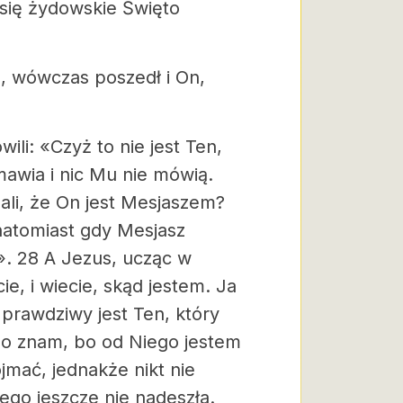
o się żydowskie Święto
o, wówczas poszedł i On,
li: «Czyż to nie jest Ten,
mawia i nic Mu nie mówią.
li, że On jest Mesjaszem?
natomiast gdy Mesjasz
st». 28 A Jezus, ucząc w
ie, i wiecie, skąd jestem. Ja
 prawdziwy jest Ten, który
 Go znam, bo od Niego jestem
jmać, jednakże nikt nie
ego jeszcze nie nadeszła.