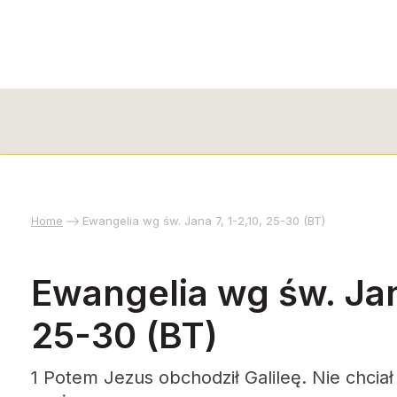
Home
Ewangelia wg św. Jana 7, 1-2,10, 25-30 (BT)
Ewangelia wg św. Jana
25-30 (BT)
1 Potem Jezus obchodził Galileę. Nie chcia