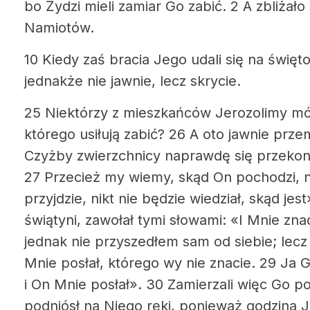
bo Żydzi mieli zamiar Go zabić. 2 A zbliżał
Namiotów.
10 Kiedy zaś bracia Jego udali się na święt
jednakże nie jawnie, lecz skrycie.
25 Niektórzy z mieszkańców Jerozolimy mówi
którego usiłują zabić? 26 A oto jawnie prze
Czyżby zwierzchnicy naprawdę się przekona
27 Przecież my wiemy, skąd On pochodzi, 
przyjdzie, nikt nie będzie wiedział, skąd je
świątyni, zawołał tymi słowami: «I Mnie znac
jednak nie przyszedłem sam od siebie; lecz
Mnie posłał, którego wy nie znacie. 29 Ja
i On Mnie posłał». 30 Zamierzali więc Go po
podniósł na Niego ręki, ponieważ godzina J