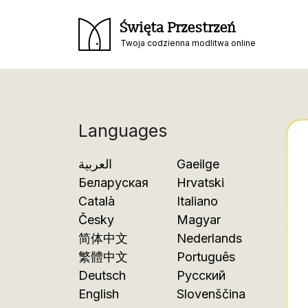
Święta Przestrzeń
Twoja codzienna modlitwa online
Languages
العربية
Gaeilge
Беларуская
Hrvatski
Català
Italiano
Česky
Magyar
简体中文
Nederlands
繁體中文
Português
Deutsch
Русский
English
Slovenščina