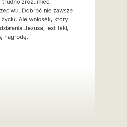
 trudno zrozumieć,
przeciwu. Dobroć nie zawsze
yciu. Ale wniosek, który
ałania Jezusa, jest taki,
ją nagrodę.