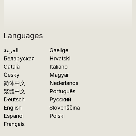
Languages
العربية
Gaeilge
Беларуская
Hrvatski
Català
Italiano
Česky
Magyar
简体中文
Nederlands
繁體中文
Português
Deutsch
Русский
English
Slovenščina
Español
Polski
Français