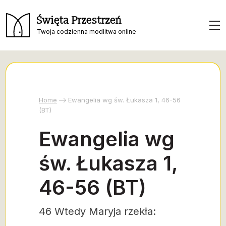
Święta Przestrzeń
Twoja codzienna modlitwa online
Home
Ewangelia wg św. Łukasza 1, 46-56
(BT)
Ewangelia wg
św. Łukasza 1,
46-56 (BT)
46 Wtedy Maryja rzekła: