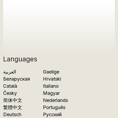
Languages
العربية
Gaeilge
Беларуская
Hrvatski
Català
Italiano
Česky
Magyar
简体中文
Nederlands
繁體中文
Português
Deutsch
Русский