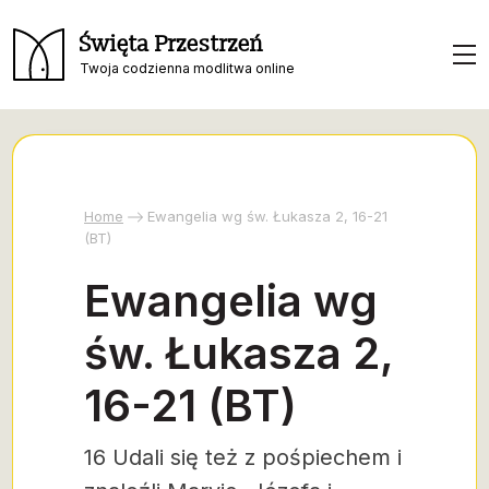
Święta Przestrzeń
Twoja codzienna modlitwa online
Home
Ewangelia wg św. Łukasza 2, 16-21
(BT)
Ewangelia wg
św. Łukasza 2,
16-21 (BT)
16 Udali się też z pośpiechem i