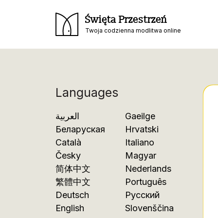
Święta Przestrzeń
Twoja codzienna modlitwa online
Languages
العربية
Gaeilge
Беларуская
Hrvatski
Català
Italiano
Česky
Magyar
简体中文
Nederlands
繁體中文
Português
Deutsch
Русский
English
Slovenščina