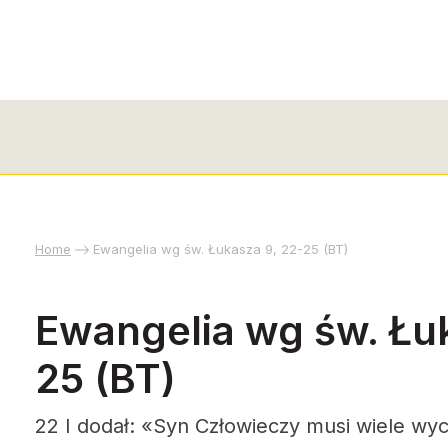
Home
Ewangelia wg św. Łukasza 9, 22-25 (BT)
Ewangelia wg św. Łu
25 (BT)
22 I dodał: «Syn Człowieczy musi wiele wy