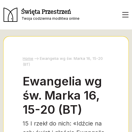
Święta Przestrzeń
Twoja codzienna modlitwa online
Home
Ewangelia wg św. Marka 16, 15-20
(BT)
Ewangelia wg
św. Marka 16,
15-20 (BT)
15 I rzekł do nich: «Idźcie na