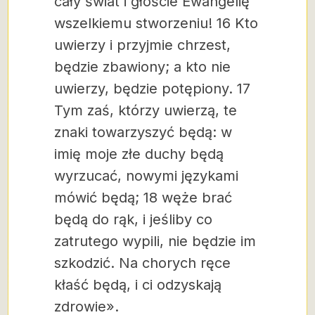
cały świat i głoście Ewangelię
wszelkiemu stworzeniu! 16 Kto
uwierzy i przyjmie chrzest,
będzie zbawiony; a kto nie
uwierzy, będzie potępiony. 17
Tym zaś, którzy uwierzą, te
znaki towarzyszyć będą: w
imię moje złe duchy będą
wyrzucać, nowymi językami
mówić będą; 18 węże brać
będą do rąk, i jeśliby co
zatrutego wypili, nie będzie im
szkodzić. Na chorych ręce
kłaść będą, i ci odzyskają
zdrowie».