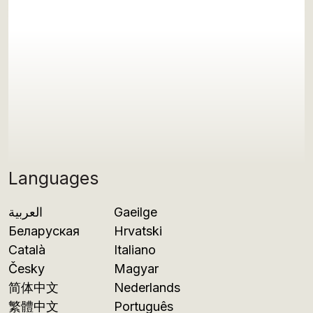
Languages
العربية
Gaeilge
Беларуская
Hrvatski
Català
Italiano
Česky
Magyar
简体中文
Nederlands
繁體中文
Português