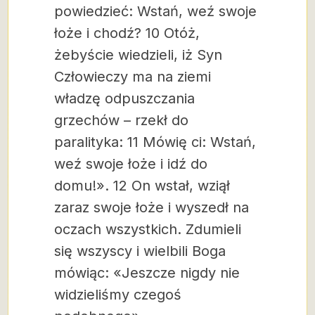
powiedzieć: Wstań, weź swoje
łoże i chodź? 10 Otóż,
żebyście wiedzieli, iż Syn
Człowieczy ma na ziemi
władzę odpuszczania
grzechów – rzekł do
paralityka: 11 Mówię ci: Wstań,
weź swoje łoże i idź do
domu!». 12 On wstał, wziął
zaraz swoje łoże i wyszedł na
oczach wszystkich. Zdumieli
się wszyscy i wielbili Boga
mówiąc: «Jeszcze nigdy nie
widzieliśmy czegoś