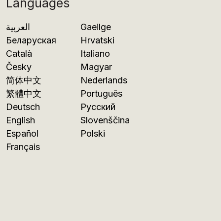
Languages
العربية
Gaeilge
Беларуская
Hrvatski
Català
Italiano
Česky
Magyar
简体中文
Nederlands
繁體中文
Português
Deutsch
Русский
English
Slovenščina
Español
Polski
Français