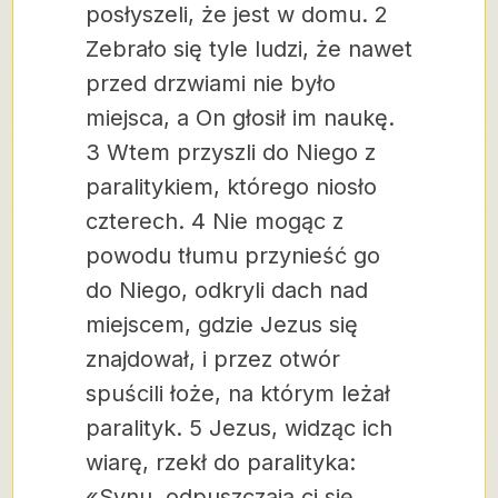
posłyszeli, że jest w domu. 2
Zebrało się tyle ludzi, że nawet
przed drzwiami nie było
miejsca, a On głosił im naukę.
3 Wtem przyszli do Niego z
paralitykiem, którego niosło
czterech.
4 Nie mogąc z
powodu tłumu przynieść go
do Niego, odkryli dach nad
miejscem, gdzie Jezus się
znajdował, i przez otwór
spuścili łoże, na którym leżał
paralityk. 5 Jezus, widząc ich
wiarę, rzekł do paralityka:
«Synu, odpuszczają ci się