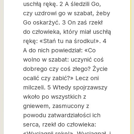
uschłą rękę. 2 A śledzili Go,
czy uzdrowi go w szabat, żeby
Go oskarżyć. 3 On zaś rzekł
do człowieka, który miał uschłą
rękę: «Stań tu na środku!». 4
A do nich powiedział: «Co
wolno w szabat: uczynić coś
dobrego czy coś złego? Życie
ocalić czy zabić?» Lecz oni
milczeli. 5 Wtedy spojrzawszy
wkoło po wszystkich z
gniewem, zasmucony z
powodu zatwardziałości ich
serca, rzekł do człowieka:
«Wyciągnij rękę!». Wyciągnął, i