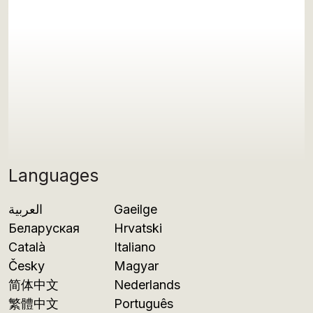
Languages
العربية
Gaeilge
Беларуская
Hrvatski
Català
Italiano
Česky
Magyar
简体中文
Nederlands
繁體中文
Português