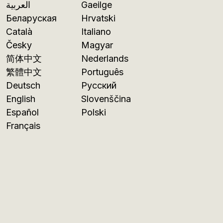
العربية
Gaeilge
Беларуская
Hrvatski
Català
Italiano
Česky
Magyar
简体中文
Nederlands
繁體中文
Português
Deutsch
Русский
English
Slovenščina
Español
Polski
Français