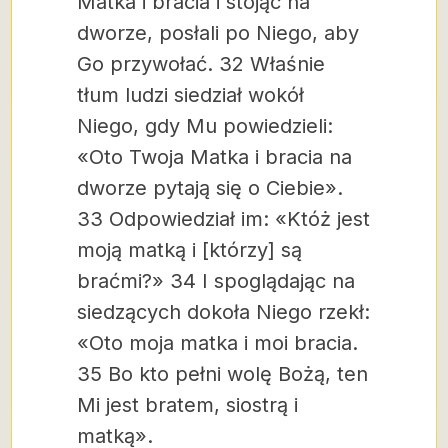
Matka i bracia i stojąc na
dworze, posłali po Niego, aby
Go przywołać. 32 Właśnie
tłum ludzi siedział wokół
Niego, gdy Mu powiedzieli:
«Oto Twoja Matka i bracia na
dworze pytają się o Ciebie».
33 Odpowiedział im: «Któż jest
moją matką i [którzy] są
braćmi?» 34 I spoglądając na
siedzących dokoła Niego rzekł:
«Oto moja matka i moi bracia.
35 Bo kto pełni wolę Bożą, ten
Mi jest bratem, siostrą i
matką».