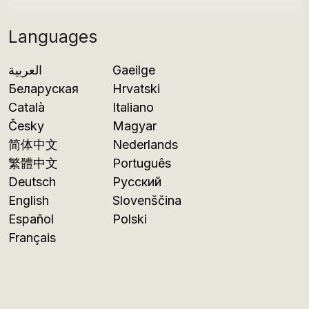
Languages
العربية
Gaeilge
Беларуская
Hrvatski
Català
Italiano
Česky
Magyar
简体中文
Nederlands
繁體中文
Português
Deutsch
Русский
English
Slovenščina
Español
Polski
Français