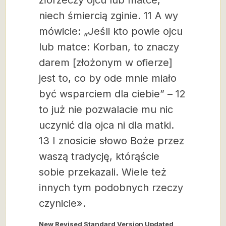
złorzeczy ojcu lub matce,
niech śmiercią zginie. 11 A wy
mówicie: „Jeśli kto powie ojcu
lub matce: Korban, to znaczy
darem [złożonym w ofierze]
jest to, co by ode mnie miało
być wsparciem dla ciebie” – 12
to już nie pozwalacie mu nic
uczynić dla ojca ni dla matki.
13 I znosicie słowo Boże przez
waszą tradycję, którąście
sobie przekazali. Wiele też
innych tym podobnych rzeczy
czynicie».
New Revised Standard Version Updated