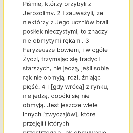
Piśmie, którzy przybyli z
Jerozolimy. 2 I zauważyli, że
niektórzy z Jego uczniów brali
posiłek nieczystymi, to znaczy
nie obmytymi rękami. 3
Faryzeusze bowiem, i w ogóle
Żydzi, trzymając się tradycji
starszych, nie jedzą, jeśli sobie
rąk nie obmyją, rozluźniając
pięść. 4 I [gdy wrócą] z rynku,
nie jedzą, dopóki się nie
obmyją. Jest jeszcze wiele
innych [zwyczajów], które
przejęli i których
przestrzegają, jak obmywanie