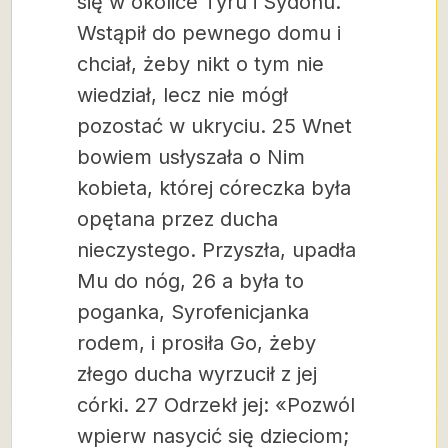
się w okolice Tyru i Sydonu.
Wstąpił do pewnego domu i
chciał, żeby nikt o tym nie
wiedział, lecz nie mógł
pozostać w ukryciu. 25 Wnet
bowiem usłyszała o Nim
kobieta, której córeczka była
opętana przez ducha
nieczystego. Przyszła, upadła
Mu do nóg, 26 a była to
poganka, Syrofenicjanka
rodem, i prosiła Go, żeby
złego ducha wyrzucił z jej
córki. 27 Odrzekł jej: «Pozwól
wpierw nasycić się dzieciom;