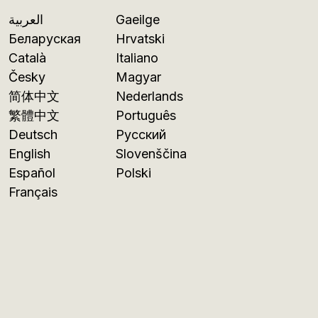
العربية
Gaeilge
Беларуская
Hrvatski
Català
Italiano
Česky
Magyar
简体中文
Nederlands
繁體中文
Português
Deutsch
Русский
English
Slovenščina
Español
Polski
Français