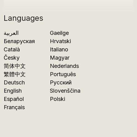
Languages
العربية
Gaeilge
Беларуская
Hrvatski
Català
Italiano
Česky
Magyar
简体中文
Nederlands
繁體中文
Português
Deutsch
Русский
English
Slovenščina
Español
Polski
Français