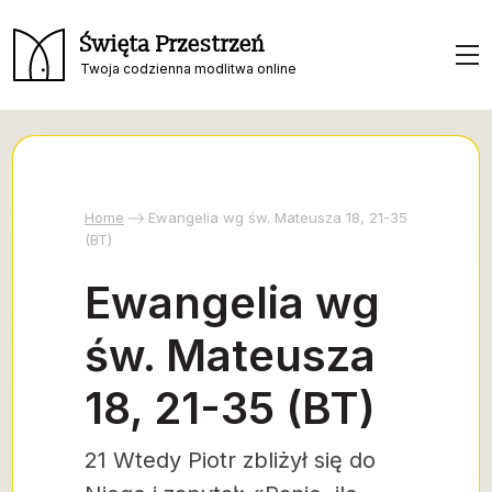
Święta Przestrzeń
Twoja codzienna modlitwa online
Home
Ewangelia wg św. Mateusza 18, 21-35
(BT)
Ewangelia wg
św. Mateusza
18, 21-35 (BT)
21 Wtedy Piotr zbliżył się do