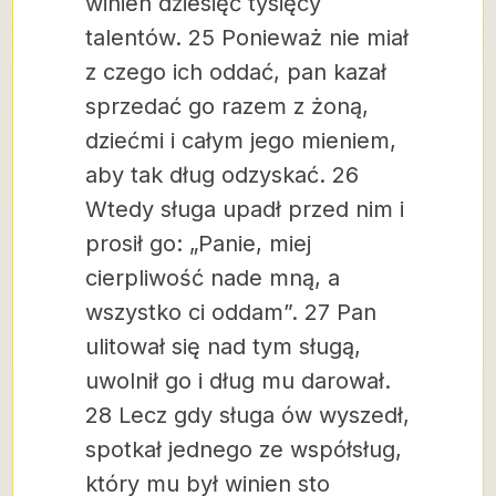
winien dziesięć tysięcy
talentów. 25 Ponieważ nie miał
z czego ich oddać, pan kazał
sprzedać go razem z żoną,
dziećmi i całym jego mieniem,
aby tak dług odzyskać. 26
Wtedy sługa upadł przed nim i
prosił go: „Panie, miej
cierpliwość nade mną, a
wszystko ci oddam”. 27 Pan
ulitował się nad tym sługą,
uwolnił go i dług mu darował.
28 Lecz gdy sługa ów wyszedł,
spotkał jednego ze współsług,
który mu był winien sto