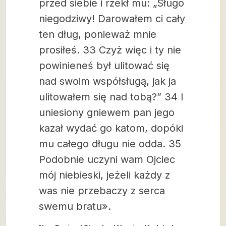
przed siebie i rzekł mu: „Sługo
niegodziwy! Darowałem ci cały
ten dług, ponieważ mnie
prosiłeś. 33 Czyż więc i ty nie
powinieneś był ulitować się
nad swoim współsługą, jak ja
ulitowałem się nad tobą?” 34 I
uniesiony gniewem pan jego
kazał wydać go katom, dopóki
mu całego długu nie odda. 35
Podobnie uczyni wam Ojciec
mój niebieski, jeżeli każdy z
was nie przebaczy z serca
swemu bratu».