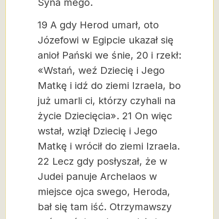
Syna mego.
19 A gdy Herod umarł, oto
Józefowi w Egipcie ukazał się
anioł Pański we śnie, 20 i rzekł:
«Wstań, weź Dziecię i Jego
Matkę i idź do ziemi Izraela, bo
już umarli ci, którzy czyhali na
życie Dziecięcia». 21 On więc
wstał, wziął Dziecię i Jego
Matkę i wrócił do ziemi Izraela.
22 Lecz gdy posłyszał, że w
Judei panuje Archelaos w
miejsce ojca swego, Heroda,
bał się tam iść. Otrzymawszy