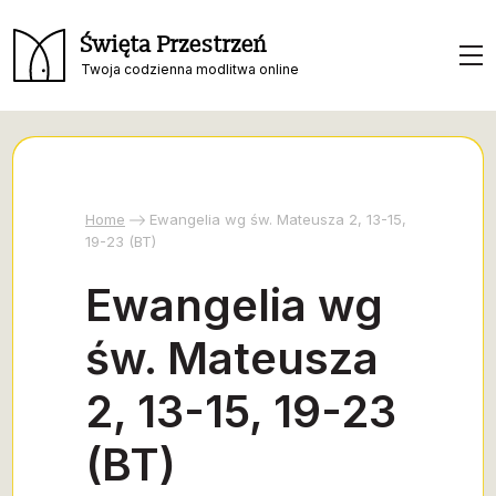
Święta Przestrzeń
Twoja codzienna modlitwa online
Home
Ewangelia wg św. Mateusza 2, 13-15,
19-23 (BT)
Ewangelia wg
św. Mateusza
2, 13-15, 19-23
(BT)