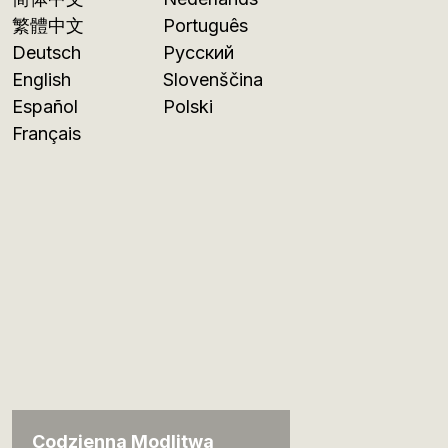
繁體中文
Português
Deutsch
Русский
English
Slovenščina
Español
Polski
Français
Codzienna Modlitwa