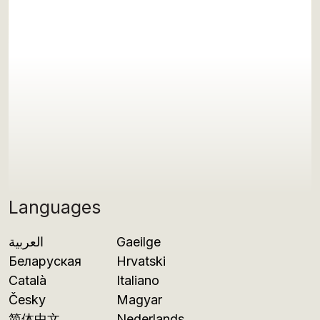
Languages
العربية
Gaeilge
Беларуская
Hrvatski
Català
Italiano
Česky
Magyar
简体中文
Nederlands