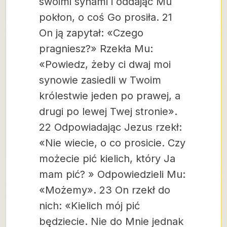
swoimi synami i oddając Mu
pokłon, o coś Go prosiła. 21
On ją zapytał: «Czego
pragniesz?» Rzekła Mu:
«Powiedz, żeby ci dwaj moi
synowie zasiedli w Twoim
królestwie jeden po prawej, a
drugi po lewej Twej stronie».
22 Odpowiadając Jezus rzekł:
«Nie wiecie, o co prosicie. Czy
możecie pić kielich, który Ja
mam pić?
» Odpowiedzieli Mu:
«Możemy».
23 On rzekł do
nich: «Kielich mój pić
będziecie. Nie do Mnie jednak