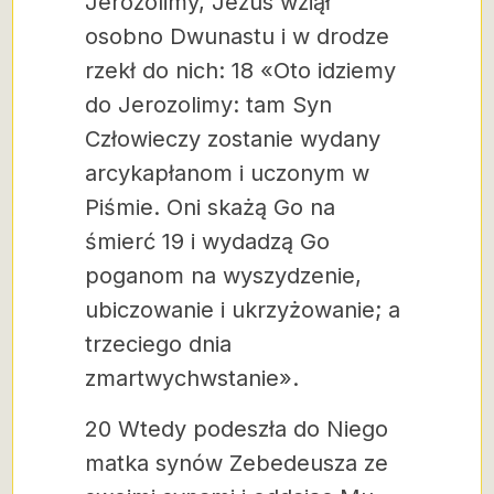
Jerozolimy, Jezus wziął
osobno Dwunastu i w drodze
rzekł do nich: 18 «Oto idziemy
do Jerozolimy: tam Syn
Człowieczy zostanie wydany
arcykapłanom i uczonym w
Piśmie. Oni skażą Go na
śmierć 19 i wydadzą Go
poganom na wyszydzenie,
ubiczowanie i ukrzyżowanie; a
trzeciego dnia
zmartwychwstanie».
20 Wtedy podeszła do Niego
matka synów Zebedeusza ze