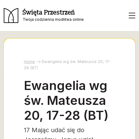
Święta Przestrzeń
Twoja codzienna modlitwa online
Home
Ewangelia wg św. Mateusza 20, 17-
28 (BT)
Ewangelia wg
św. Mateusza
20, 17-28 (BT)
17 Mając udać się do