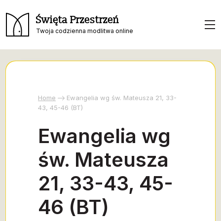
Święta Przestrzeń
Twoja codzienna modlitwa online
Home
Ewangelia wg św. Mateusza 21, 33-
43, 45-46 (BT)
Ewangelia wg
św. Mateusza
21, 33-43, 45-
46 (BT)