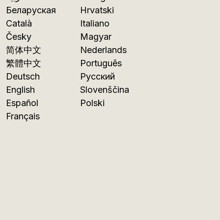
Беларуская
Hrvatski
Català
Italiano
Česky
Magyar
简体中文
Nederlands
繁體中文
Português
Deutsch
Русский
English
Slovenščina
Español
Polski
Français