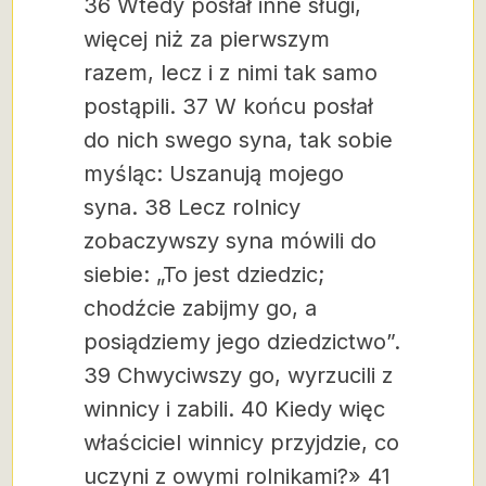
36 Wtedy posłał inne sługi,
więcej niż za pierwszym
razem, lecz i z nimi tak samo
postąpili. 37 W końcu posłał
do nich swego syna, tak sobie
myśląc: Uszanują mojego
syna. 38 Lecz rolnicy
zobaczywszy syna mówili do
siebie: „To jest dziedzic;
chodźcie zabijmy go, a
posiądziemy jego dziedzictwo”.
39 Chwyciwszy go, wyrzucili z
winnicy i zabili. 40 Kiedy więc
właściciel winnicy przyjdzie, co
uczyni z owymi rolnikami?» 41