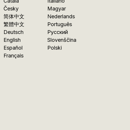
Català
Italiano
Česky
Magyar
简体中文
Nederlands
繁體中文
Português
Deutsch
Русский
English
Slovenščina
Español
Polski
Français