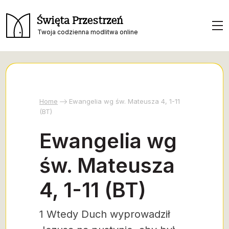
Święta Przestrzeń
Twoja codzienna modlitwa online
Home
Ewangelia wg św. Mateusza 4, 1-11
(BT)
Ewangelia wg
św. Mateusza
4, 1-11 (BT)
1 Wtedy Duch wyprowadził