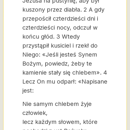
Jezusa na pustynię, aby był
kuszony przez diabła. 2 A gdy
przepościł czterdzieści dni i
czterdzieści nocy, odczuł w
końcu głód. 3 Wtedy
przystąpił kusiciel i rzekł do
Niego: «Jeśli jesteś Synem
Bożym, powiedz, żeby te
kamienie stały się chlebem». 4
Lecz On mu odparł: «Napisane
jest:
Nie samym chlebem żyje
człowiek,
lecz każdym słowem, które