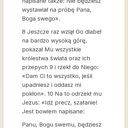
napisane także: Nie będziesz
wystawiał na próbę Pana,
Boga swego».
8 Jeszcze raz wziął Go diabeł
na bardzo wysoką górę,
pokazał Mu wszystkie
królestwa świata oraz ich
przepych 9 i rzekł do Niego:
«Dam Ci to wszystko, jeśli
upadniesz i oddasz mi
pokłon». 10 Na to odrzekł mu
Jezus: «Idź precz, szatanie!
Jest bowiem napisane:
Panu, Bogu swemu, będziesz