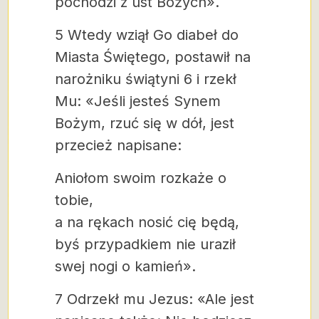
pochodzi z ust Bożych».
5 Wtedy wziął Go diabeł do
Miasta Świętego, postawił na
narożniku świątyni 6 i rzekł
Mu: «Jeśli jesteś Synem
Bożym, rzuć się w dół, jest
przecież napisane:
Aniołom swoim rozkaże o
tobie,
a na rękach nosić cię będą,
byś przypadkiem nie uraził
swej nogi o kamień».
7 Odrzekł mu Jezus: «Ale jest