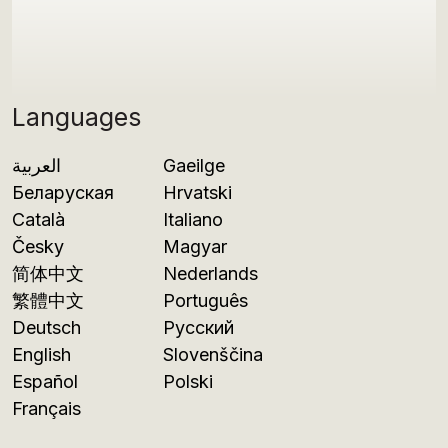
Languages
العربية
Gaeilge
Беларуская
Hrvatski
Català
Italiano
Česky
Magyar
简体中文
Nederlands
繁體中文
Português
Deutsch
Русский
English
Slovenščina
Español
Polski
Français