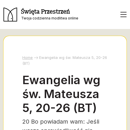
Święta Przestrzeń
Twoja codzienna modlitwa online
Home
Ewangelia wg św. Mateusza 5, 20-26
(BT)
Ewangelia wg
św. Mateusza
5, 20-26 (BT)
20 Bo powiadam wam: Jeśli