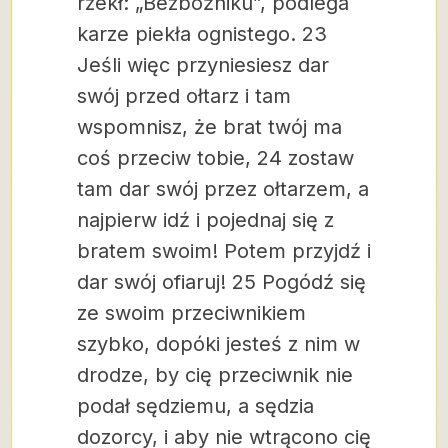
rzekł: „Bezbożniku”, podlega
karze piekła ognistego.
23
Jeśli więc przyniesiesz dar
swój przed ołtarz i tam
wspomnisz, że brat twój ma
coś przeciw tobie, 24 zostaw
tam dar swój przez ołtarzem, a
najpierw idź i pojednaj się z
bratem swoim! Potem przyjdź i
dar swój ofiaruj! 25 Pogódź się
ze swoim przeciwnikiem
szybko, dopóki jesteś z nim w
drodze, by cię przeciwnik nie
podał sędziemu, a sędzia
dozorcy, i aby nie wtrącono cię