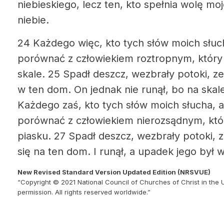
niebieskiego, lecz ten, kto spełnia wolę moj
niebie.
24 Każdego więc, kto tych słów moich słuc
porównać z człowiekiem roztropnym, któr
skale.
25 Spadł deszcz, wezbrały potoki, zer
w ten dom. On jednak nie runął, bo na skal
Każdego zaś, kto tych słów moich słucha, a
porównać z człowiekiem nierozsądnym, kt
piasku. 27 Spadł deszcz, wezbrały potoki, ze
się na ten dom. I runął, a upadek jego był w
New Revised Standard Version Updated Edition (NRSVUE)
“Copyright © 2021 National Council of Churches of Christ in the 
permission. All rights reserved worldwide.”