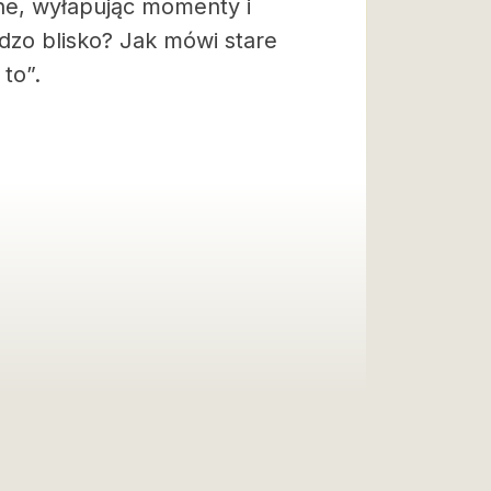
jne, wyłapując momenty i
dzo blisko? Jak mówi stare
to”.