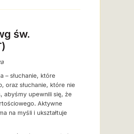
wg św.
T)
wa
a – słuchanie, które
, oraz słuchanie, które nie
, abyśmy upewnili się, że
artościowego. Aktywne
 na myśli i ukształtuje