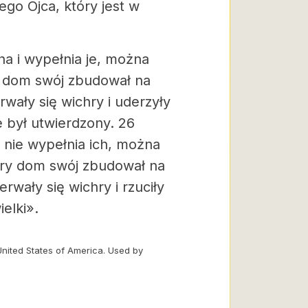
ego Ojca, który jest w
ha i wypełnia je, można
y dom swój zbudował na
wały się wichry i uderzyły
e był utwierdzony. 26
 nie wypełnia ich, można
óry dom swój zbudował na
rwały się wichry i rzuciły
ielki».
United States of America. Used by