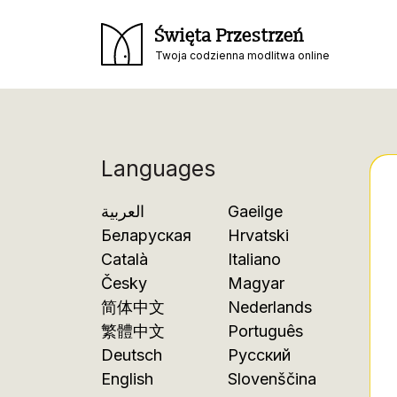
Święta Przestrzeń
Twoja codzienna modlitwa online
Languages
العربية
Gaeilge
Беларуская
Hrvatski
Català
Italiano
Česky
Magyar
简体中文
Nederlands
繁體中文
Português
Deutsch
Русский
English
Slovenščina