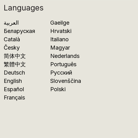
Languages
العربية
Gaeilge
Беларуская
Hrvatski
Català
Italiano
Česky
Magyar
简体中文
Nederlands
繁體中文
Português
Deutsch
Русский
English
Slovenščina
Español
Polski
Français