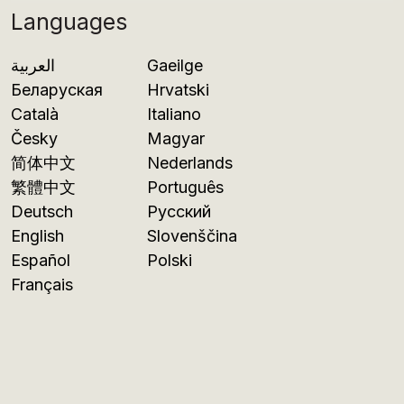
Languages
العربية
Gaeilge
Беларуская
Hrvatski
Català
Italiano
Česky
Magyar
简体中文
Nederlands
繁體中文
Português
Deutsch
Русский
English
Slovenščina
Español
Polski
Français