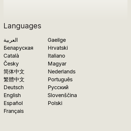
Languages
العربية
Gaeilge
Беларуская
Hrvatski
Català
Italiano
Česky
Magyar
简体中文
Nederlands
繁體中文
Português
Deutsch
Русский
English
Slovenščina
Español
Polski
Français