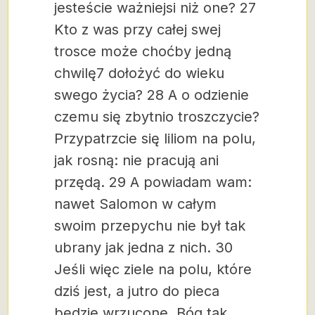
jesteście ważniejsi niż one? 27
Kto z was przy całej swej
trosce może choćby jedną
chwilę7 dołożyć do wieku
swego życia? 28 A o odzienie
czemu się zbytnio troszczycie?
Przypatrzcie się liliom na polu,
jak rosną: nie pracują ani
przędą. 29 A powiadam wam:
nawet Salomon w całym
swoim przepychu nie był tak
ubrany jak jedna z nich. 30
Jeśli więc ziele na polu, które
dziś jest, a jutro do pieca
będzie wrzucone, Bóg tak