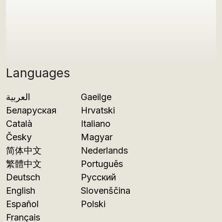
Languages
العربية
Gaeilge
Беларуская
Hrvatski
Català
Italiano
Česky
Magyar
简体中文
Nederlands
繁體中文
Português
Deutsch
Русский
English
Slovenščina
Español
Polski
Français