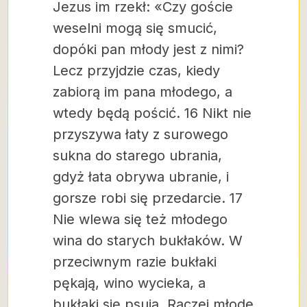
Jezus im rzekł: «Czy goście
weselni mogą się smucić,
dopóki pan młody jest z nimi?
Lecz przyjdzie czas, kiedy
zabiorą im pana młodego, a
wtedy będą pościć. 16 Nikt nie
przyszywa łaty z surowego
sukna do starego ubrania,
gdyż łata obrywa ubranie, i
gorsze robi się przedarcie. 17
Nie wlewa się też młodego
wina do starych bukłaków. W
przeciwnym razie bukłaki
pękają, wino wycieka, a
bukłaki się psują. Raczej młode