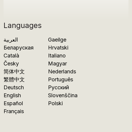
Languages
العربية
Gaeilge
Беларуская
Hrvatski
Català
Italiano
Česky
Magyar
简体中文
Nederlands
繁體中文
Português
Deutsch
Русский
English
Slovenščina
Español
Polski
Français