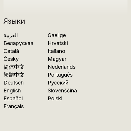
Языки
العربية
Gaeilge
Беларуская
Hrvatski
Català
Italiano
Česky
Magyar
简体中文
Nederlands
繁體中文
Português
Deutsch
Русский
English
Slovenščina
Español
Polski
Français