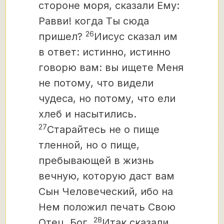
стороне моря, сказали Ему:
Равви! когда Ты сюда
26
пришел?
Иисус сказал им
в ответ: истинно, истинно
говорю вам: вы ищете Меня
не потому, что видели
чудеса, но потому, что ели
хлеб и насытились.
27
Старайтесь не о пище
тленной, но о пище,
пребывающей в жизнь
вечную, которую даст вам
Сын Человеческий, ибо на
Нем положил печать Свою
28
Отец, Бог.
Итак сказали