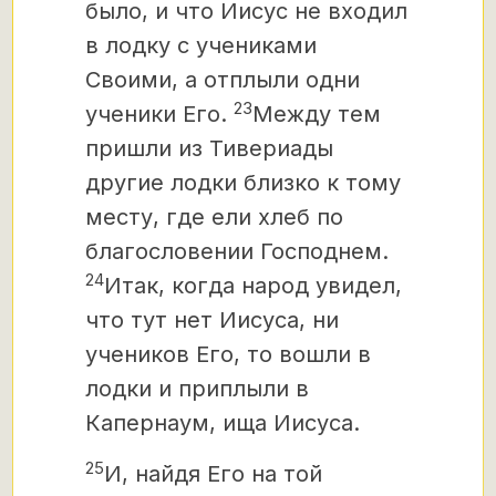
было, и что Иисус не входил
в лодку с учениками
Своими, а отплыли одни
23
ученики Его.
Между тем
пришли из Тивериады
другие лодки близко к тому
месту, где ели хлеб по
благословении Господнем.
24
Итак, когда народ увидел,
что тут нет Иисуса, ни
учеников Его, то вошли в
лодки и приплыли в
Капернаум, ища Иисуса.
25
И, найдя Его на той