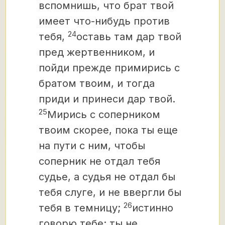
вспомнишь, что брат твой
имеет что-нибудь против
24
тебя,
оставь там дар твой
пред жертвенником, и
пойди прежде примирись с
братом твоим, и тогда
приди и принеси дар твой.
25
Мирись с соперником
твоим скорее, пока ты еще
на пути
с ним, чтобы
соперник не отдал тебя
судье, а судья не отдал бы
тебя слуге, и не ввергли бы
26
тебя в темницу;
истинно
говорю тебе: ты не