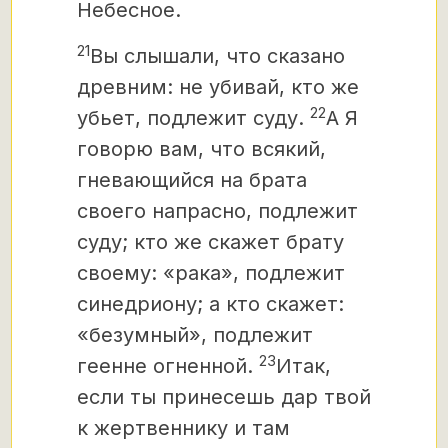
Небесное.
21
Вы слышали, что сказано
древним: не убивай, кто же
22
убьет, подлежит суду.
А Я
говорю вам, что всякий,
гневающийся на брата
своего напрасно,
подлежит
суду; кто же скажет брату
своему: «рака»,
подлежит
синедриону; а кто скажет:
«безумный», подлежит
23
геенне
огненной.
Итак,
если ты принесешь дар твой
к жертвеннику и там