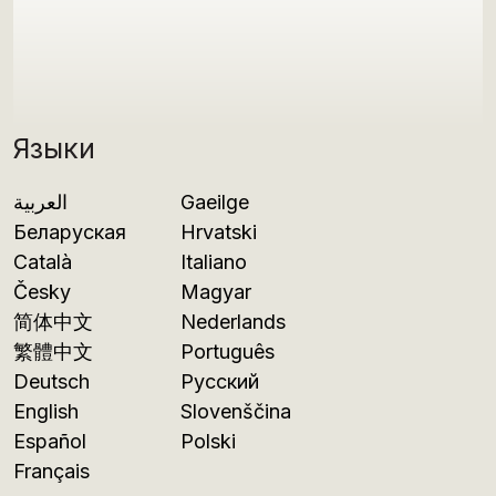
Языки
العربية
Gaeilge
Беларуская
Hrvatski
Català
Italiano
Česky
Magyar
简体中文
Nederlands
繁體中文
Português
Deutsch
Русский
English
Slovenščina
Español
Polski
Français