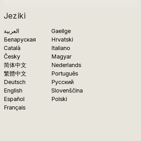
Jeziki
العربية
Gaeilge
Беларуская
Hrvatski
Català
Italiano
Česky
Magyar
简体中文
Nederlands
繁體中文
Português
Deutsch
Русский
English
Slovenščina
Español
Polski
Français