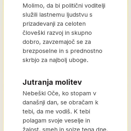
Molimo, da bi politični voditelji
služili lastnemu ljudstvu s
prizadevanji za celoten
človeški razvoj in skupno
dobro, zavzemajoč se za
brezposelne in s prednostno
skrbjo za najbolj uboge.
Jutranja molitev
Nebeški Oče, ko stopam v
današnji dan, se obračam k
tebi, da me vodiš. K tebi
polagam svoje veselje in
žalost, smeh in solze tega dne.