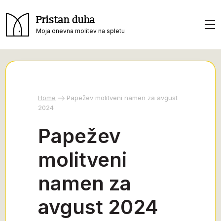
Pristan duha
Moja dnevna molitev na spletu
Home
Papežev molitveni namen za avgust
2024
Papežev
molitveni
namen za
avgust 2024