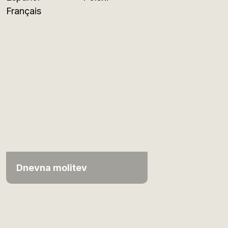
Français
Dnevna molitev