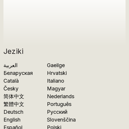
Jeziki
العربية
Gaeilge
Беларуская
Hrvatski
Català
Italiano
Česky
Magyar
简体中文
Nederlands
繁體中文
Português
Deutsch
Русский
English
Slovenščina
Español
Polski