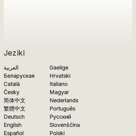
Jeziki
العربية
Gaeilge
Беларуская
Hrvatski
Català
Italiano
Česky
Magyar
简体中文
Nederlands
繁體中文
Português
Deutsch
Русский
English
Slovenščina
Español
Polski