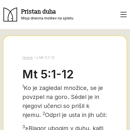
Pristan duha
Moja dnevna molitev na spletu
Home
Mt 5:1-12
Mt 5:1-12
1
Ko je
zagledal množice, se je
povzpel na goro. Sédel je in
njegovi učenci so prišli k
2
njemu.
Odprl je usta in jih učil:
3
»Blagor ubogim v duhu, kajti