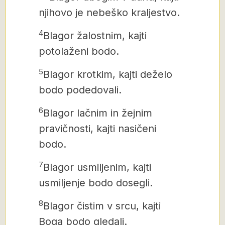
njihovo je nebeško kraljestvo.
4
Blagor žalostnim, kajti
potolaženi bodo.
5
Blagor krotkim, kajti deželo
bodo podedovali.
6
Blagor lačnim in žejnim
pravičnosti, kajti nasičeni
bodo.
7
Blagor usmiljenim, kajti
usmiljenje bodo dosegli.
8
Blagor čistim v srcu, kajti
Boga bodo gledali.