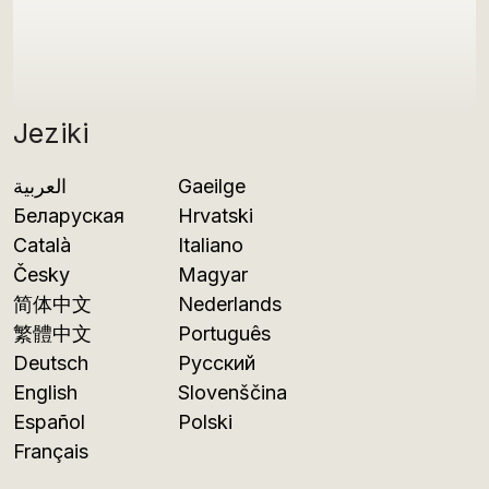
Jeziki
العربية
Gaeilge
Беларуская
Hrvatski
Català
Italiano
Česky
Magyar
简体中文
Nederlands
繁體中文
Português
Deutsch
Русский
English
Slovenščina
Español
Polski
Français