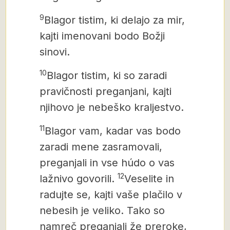
9
Blagor tistim, ki delajo za mir,
kajti imenovani bodo Božji
sinovi.
10
Blagor tistim, ki so zaradi
pravičnosti preganjani, kajti
njihovo je nebeško kraljestvo.
11
Blagor vam, kadar vas bodo
zaradi mene zasramovali,
preganjali in vse húdo
o vas
12
lažnivo govorili.
Veselite in
radujte se, kajti vaše plačilo v
nebesih je veliko. Tako so
namreč preganjali že preroke,