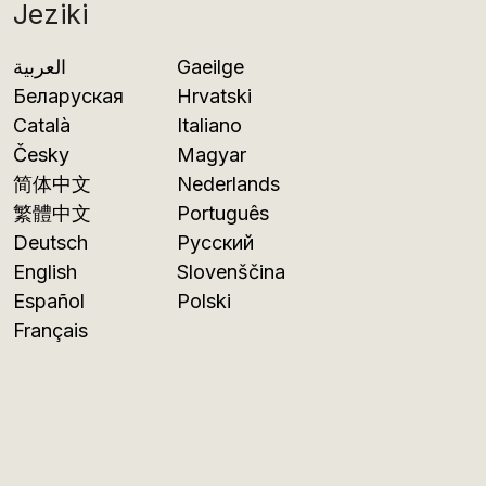
Jeziki
العربية
Gaeilge
Беларуская
Hrvatski
Català
Italiano
Česky
Magyar
简体中文
Nederlands
繁體中文
Português
Deutsch
Русский
English
Slovenščina
Español
Polski
Français