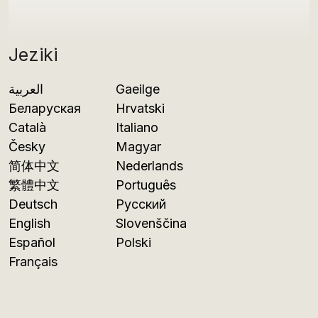
Jeziki
العربية
Gaeilge
Беларуская
Hrvatski
Català
Italiano
Česky
Magyar
简体中文
Nederlands
繁體中文
Português
Deutsch
Русский
English
Slovenščina
Español
Polski
Français