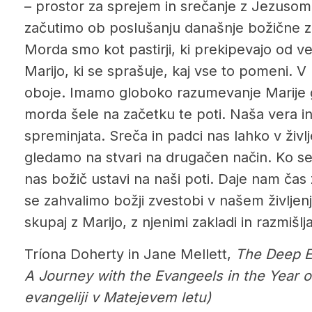
– prostor za sprejem in srečanje z Jezusom
začutimo ob poslušanju današnje božične 
Morda smo kot pastirji, ki prekipevajo od v
Marijo, ki se sprašuje, kaj vse to pomeni. V
oboje. Imamo globoko razumevanje Marije gl
morda šele na začetku te poti. Naša vera 
spreminjata. Sreča in padci nas lahko v živl
gledamo na stvari na drugačen način. Ko s
nas božič ustavi na naši poti. Daje nam čas 
se zahvalimo božji zvestobi v našem življen
skupaj z Marijo, z njenimi zakladi in razmišlja
Tríona Doherty in Jane Mellett,
The Deep E
A Journey with the Evangeels in the Year 
evangeliji v Matejevem letu)