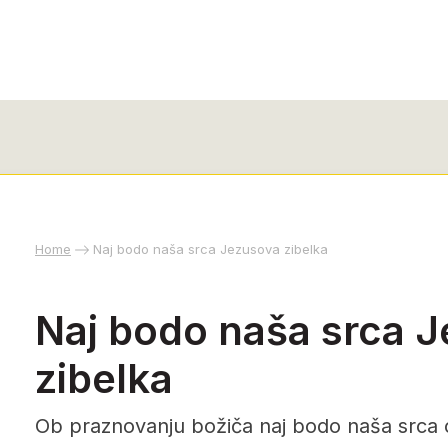
Home
Naj bodo naša srca Jezusova zibelka
Naj bodo naša srca 
zibelka
Ob praznovanju božiča naj bodo naša srca o