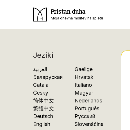
Pristan duha
Moja dnevna molitev na spletu
Jeziki
العربية
Gaeilge
Беларуская
Hrvatski
Català
Italiano
Česky
Magyar
简体中文
Nederlands
繁體中文
Português
Deutsch
Русский
English
Slovenščina