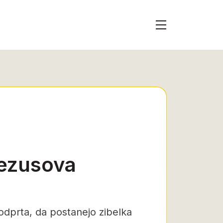
Jezusova
dprta, da postanejo zibelka