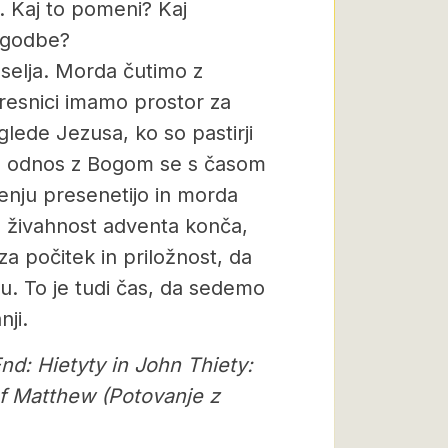
. Kaj to pomeni? Kaj
zgodbe?
eselja. Morda čutimo z
 resnici imamo prostor za
ede Jezusa, ko so pastirji
in odnos z Bogom se s časom
jenju presenetijo in morda
e živahnost adventa konča,
za počitek in priložnost, da
ju. To je tudi čas, da sedemo
nji.
nd:
Hietyty in John Thiety:
of Matthew (Potovanje z