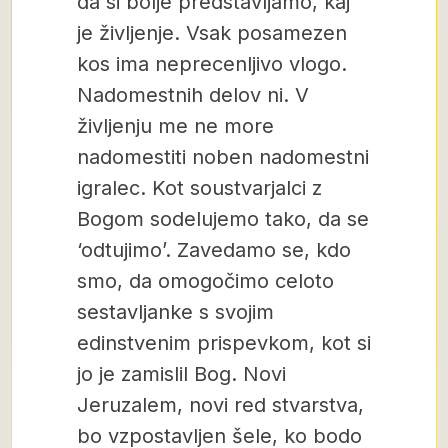
da si bolje predstavljamo, kaj
je življenje. Vsak posamezen
kos ima neprecenljivo vlogo.
Nadomestnih delov ni. V
življenju me ne more
nadomestiti noben nadomestni
igralec. Kot soustvarjalci z
Bogom sodelujemo tako, da se
‘odtujimo’. Zavedamo se, kdo
smo, da omogočimo celoto
sestavljanke s svojim
edinstvenim prispevkom, kot si
jo je zamislil Bog. Novi
Jeruzalem, novi red stvarstva,
bo vzpostavljen šele, ko bodo