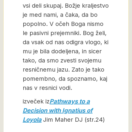
vsi deli skupaj. Božje kraljestvo
je med nami, a čaka, da bo
popolno. V očeh Boga nismo
le pasivni prejemniki. Bog želi,
da vsak od nas odigra vlogo, ki
mu je bila dodeljena, in sicer
tako, da smo zvesti svojemu
resničnemu jazu. Zato je tako
pomembno, da spoznamo, kaj
nas v resnici vodi.
izveček iz
Pathways to a
Decision with Ignatius of
Loyola
Jim Maher DJ (str.24)