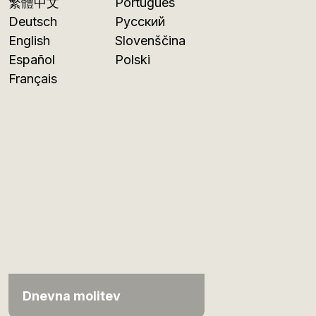
繁體中文
Português
Deutsch
Русский
English
Slovenščina
Español
Polski
Français
Dnevna molitev