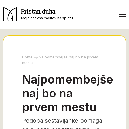
Pristan duha
Moja dnevna molitev na spletu
Home
Najpomembejše naj bo na prvem
mestu
Najpomembejše
naj bo na
prvem mestu
Podoba sestavljanke pomaga,