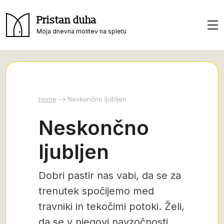
Pristan duha
Moja dnevna molitev na spletu
Home
Neskončno ljubljen
Neskončno
ljubljen
Dobri pastir nas vabi, da se za
trenutek spočijemo med
travniki in tekočimi potoki. Želi,
da se v njegovi navzočnosti