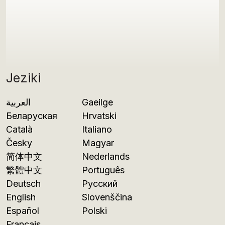
Jeziki
العربية
Gaeilge
Беларуская
Hrvatski
Català
Italiano
Česky
Magyar
简体中文
Nederlands
繁體中文
Português
Deutsch
Русский
English
Slovenščina
Español
Polski
Français