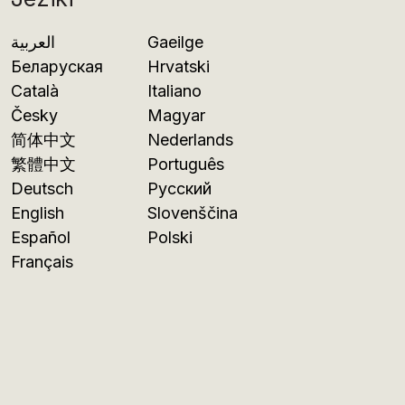
العربية
Gaeilge
Беларуская
Hrvatski
Català
Italiano
Česky
Magyar
简体中文
Nederlands
繁體中文
Português
Deutsch
Русский
English
Slovenščina
Español
Polski
Français