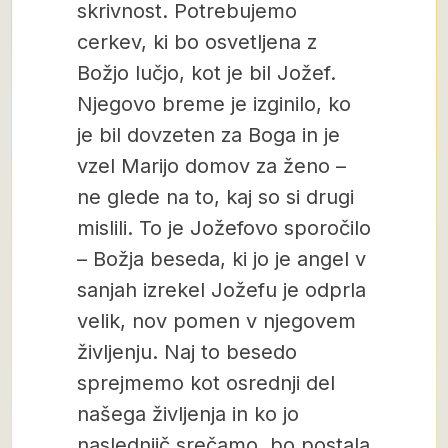
skrivnost. Potrebujemo
cerkev, ki bo osvetljena z
Božjo lučjo, kot je bil Jožef.
Njegovo breme je izginilo, ko
je bil dovzeten za Boga in je
vzel Marijo domov za ženo –
ne glede na to, kaj so si drugi
mislili. To je Jožefovo sporočilo
– Božja beseda, ki jo je angel v
sanjah izrekel Jožefu je odprla
velik, nov pomen v njegovem
življenju. Naj to besedo
sprejmemo kot osrednji del
našega življenja in ko jo
naslednjič srečamo, bo postala