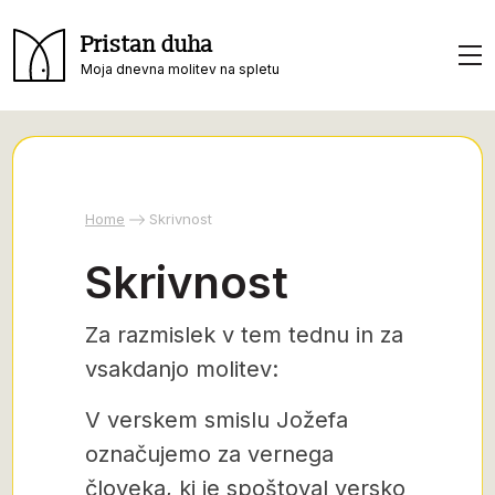
Pristan duha
Moja dnevna molitev na spletu
Home
Skrivnost
Skrivnost
Za razmislek v tem tednu in za
vsakdanjo molitev:
V verskem smislu Jožefa
označujemo za vernega
človeka, ki je spoštoval versko