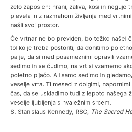
zelo zaposlen: hrani, zaliva, kosi in neguje 
plevela in z razmahom življenja med vrtnimi šk
našli svoj prostor.
Če vrtnar ne bo previden, bo težko našel č
toliko je treba postoriti, da dohitimo pole
pa je, da si med posameznimi opravili vza
sedimo in se čudimo, na vrt si vzamemo skod
poletno pijačo. Ali samo sedimo in gledamo,
veselje vrta. Ti meseci z dolgimi, napornimi 
čas, da se uskladimo tudi z lepoto našega ž
veselje ljubljenja s hvaležnim srcem.
S. Stanislaus Kennedy, RSC,
The Sacred H