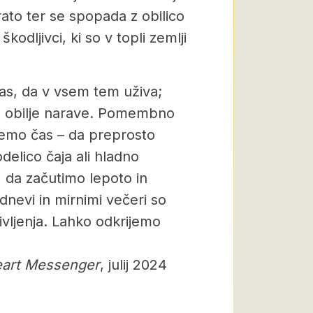
trato ter se spopada z obilico
odljivci, ki so v topli zemlji
as, da v vsem tem uživa;
tno obilje narave. Pomembno
memo čas – da preprosto
elico čaja ali hladno
 da začutimo lepoto in
dnevi in mirnimi večeri so
ivljenja. Lahko odkrijemo
eart Messenger
, julij 2024