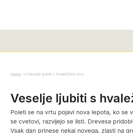
Home
Veselje ljubiti s hvaležnimi srci
Veselje ljubiti s hvale
Poleti se na vrtu pojavi nova lepota, ko se 
se cvetovi, razvijejo se listi. Drevesa pridob
Vsak dan prinese nekaj novega, zlasti na gre