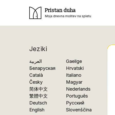
Pristan duha
Moja dnevna molitev na spletu
Jeziki
العربية
Gaeilge
Беларуская
Hrvatski
Català
Italiano
Česky
Magyar
简体中文
Nederlands
繁體中文
Português
Deutsch
Русский
English
Slovenščina