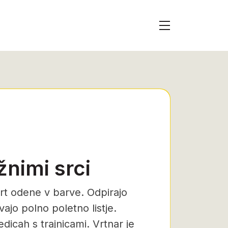
žnimi srci
vrt odene v barve. Odpirajo
ivajo polno poletno listje.
dicah s trajnicami. Vrtnar je