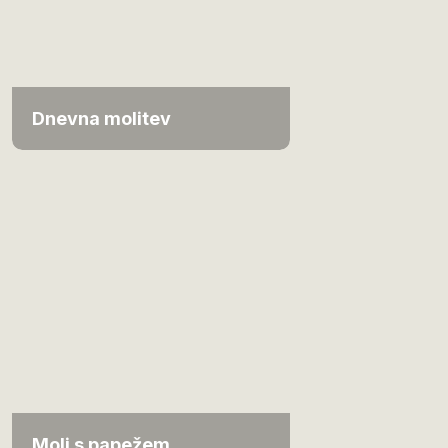
Dnevna molitev
Moli s papežem