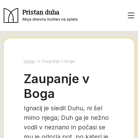
Pristan duha
Moja dnevna molitev na spletu
Home
Zaupanje v Boga
Zaupanje v
Boga
Ignacij je sledil Duhu, ni šel
mimo njega; Duh ga je nežno
vodil v neznano in počasi se
mu je odprla pot, po kateri je