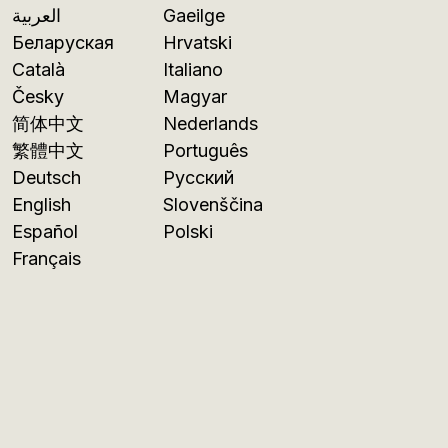
العربية
Gaeilge
Беларуская
Hrvatski
Català
Italiano
Česky
Magyar
简体中文
Nederlands
繁體中文
Português
Deutsch
Русский
English
Slovenščina
Español
Polski
Français