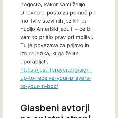
pogosto, kakor sami želijo.
Dnevno e-pošto za pomoč pri
molitvi v številnih jezikih pa
nudijo Ameriški jezuiti – če bi
vam to prišlo prav pri molitvi.
Tu je povezava za prijavo in
izbiro jezika, ki ga želite
uporabljati.
https://jesuitprayer.org/sign-
up-to-receive-your-prayers-
to-your-in-box/
Glasbeni avtorji