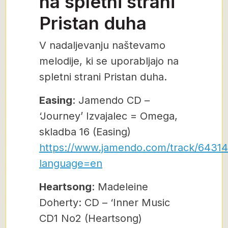
na spletni strani
Pristan duha
V nadaljevanju naštevamo
melodije, ki se uporabljajo na
spletni strani Pristan duha.
Easing
: Jamendo CD –
‘Journey’ Izvajalec = Omega,
skladba 16 (Easing)
https://www.jamendo.com/track/64314
language=en
Heartsong
: Madeleine
Doherty: CD – ‘Inner Music
CD1 No2 (Heartsong)