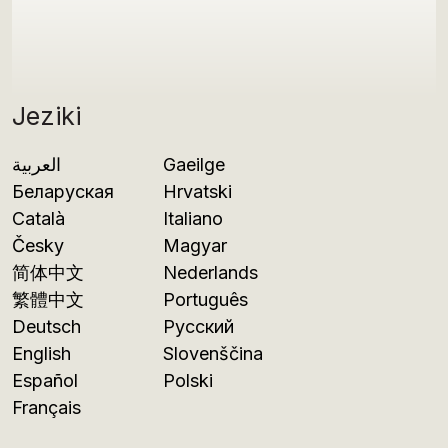
Jeziki
العربية
Gaeilge
Беларуская
Hrvatski
Català
Italiano
Česky
Magyar
简体中文
Nederlands
繁體中文
Português
Deutsch
Русский
English
Slovenščina
Español
Polski
Français