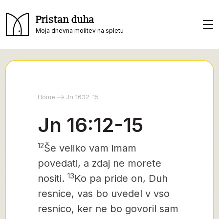
Pristan duha
Moja dnevna molitev na spletu
Home
Jn 16:12-15
Jn 16:12-15
12
Še veliko vam imam
povedati, a zdaj ne morete
13
nositi.
Ko pa pride on, Duh
resnice, vas bo uvedel v vso
resnico, ker ne bo govoril sam