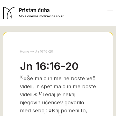
Pristan duha
Moja dnevna molitev na spletu
Home
Jn 16:16-20
Jn 16:16-20
16
»Še malo in me ne boste več
videli, in spet malo in me boste
17
videli.«
Tedaj je nekaj
njegovih učencev govorilo
med seboj: »Kaj pomeni to,