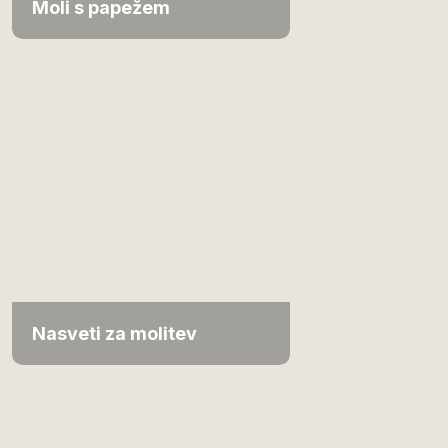
Moli s papežem
Nasveti za molitev