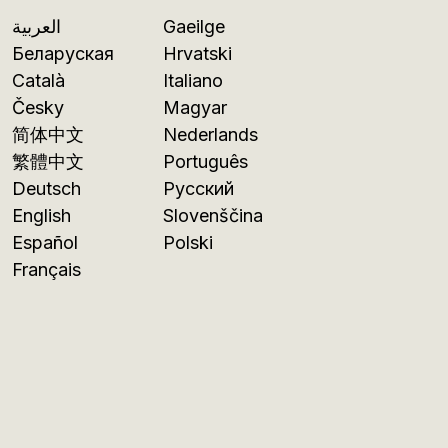
العربية
Gaeilge
Беларуская
Hrvatski
Català
Italiano
Česky
Magyar
简体中文
Nederlands
繁體中文
Português
Deutsch
Русский
English
Slovenščina
Español
Polski
Français