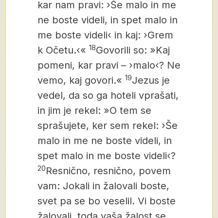
kar nam pravi: ›Še malo in me
ne boste videli, in spet malo in
me boste videli‹ in kaj: ›Grem
18
k Očetu.‹«
Govorili so: »Kaj
pomeni, kar pravi – ›malo‹? Ne
19
vemo, kaj govori.«
Jezus je
vedel, da so ga hoteli vprašati,
in jim je rekel: »O tem se
sprašujete, ker sem rekel: ›Še
malo in me ne boste videli, in
spet malo in me boste videli‹?
20
Resnično, resnično, povem
vam: Jokali in žalovali boste,
svet pa se bo veselil. Vi boste
žalovali, toda vaša žalost se