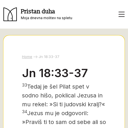
Pristan duha
Moja dnevna molitev na spletu
Home
Jn 18:33-37
Jn 18:33-37
33
Tedaj je šel Pilat spet v
sodno hišo, poklical Jezusa in
mu rekel: »Si ti judovski kralj?«
34
Jezus mu je odgovoril:
»Praviš ti to sam od sebe ali so