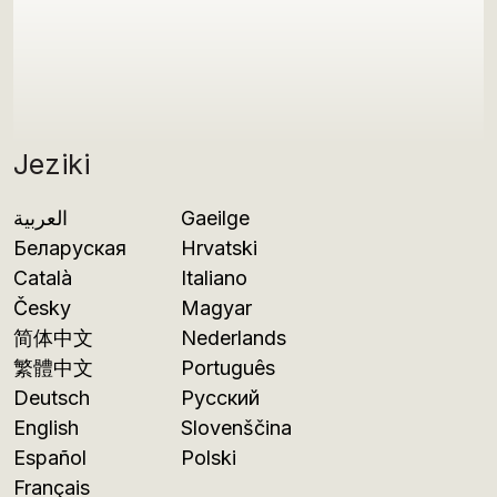
Jeziki
العربية
Gaeilge
Беларуская
Hrvatski
Català
Italiano
Česky
Magyar
简体中文
Nederlands
繁體中文
Português
Deutsch
Русский
English
Slovenščina
Español
Polski
Français