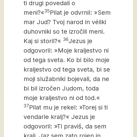
ti drugi povedali o
35
meni?«
Pilat je odvrnil: »Sem
mar Jud? Tvoj narod in véliki
duhovniki so te izročili meni.
36
Kaj si storil?«
Jezus je
odgovoril: »Moje kraljestvo ni
od tega sveta. Ko bi bilo moje
kraljestvo od tega sveta, bi se
moji služabniki bojevali, da ne
bi bil izročen Judom, toda
moje kraljestvo ni od tod.«
37
Pilat mu je rekel: »Torej si ti
vendarle kralj?« Jezus je
odgovoril: »Ti praviš, da sem
kralj. Jaz sem zato rojen in